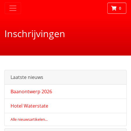
0
Inschrijvingen
Laatste nieuws
Baanontwerp 2026
Hotel Waterstate
Alle nieuwsartikelen...