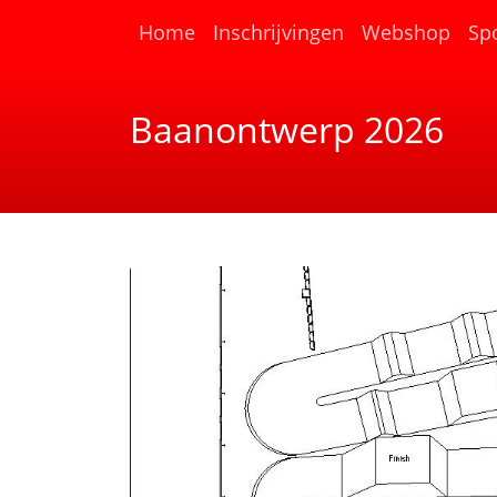
(current)
Home
Inschrijvingen
Webshop
Sp
Baanontwerp 2026