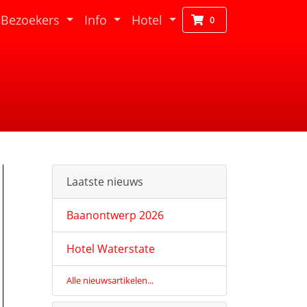
Bezoekers
Info
Hotel
0
Laatste nieuws
Baanontwerp 2026
Hotel Waterstate
Alle nieuwsartikelen...