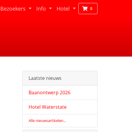
Bezoekers
Info
Hotel
0
Laatste nieuws
Baanontwerp 2026
Hotel Waterstate
Alle nieuwsartikelen...