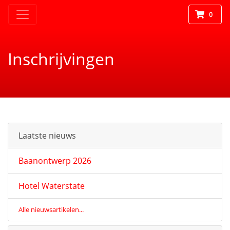
0
Inschrijvingen
Laatste nieuws
Baanontwerp 2026
Hotel Waterstate
Alle nieuwsartikelen...