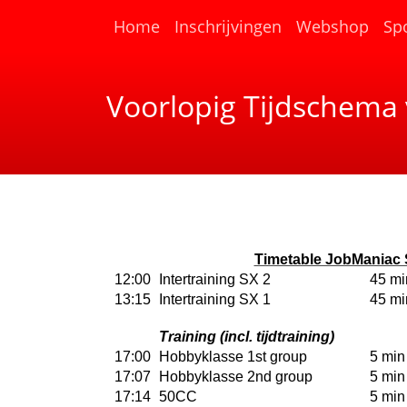
(current)
Home
Inschrijvingen
Webshop
Sp
Voorlopig Tijdschema 
Timetable JobManiac 
12:00
Intertraining SX 2
45 mi
13:15
Intertraining SX 1
45 mi
Training (incl. tijdtraining)
17:00
Hobbyklasse 1st group
5 min
17:07
Hobbyklasse 2nd group
5 min
17:14
50CC
5 min