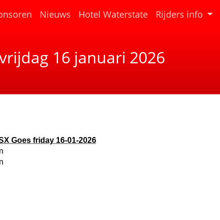
(current)
onsoren
Nieuws
Hotel Waterstate
Rijders info
vrijdag 16 januari 2026
SX Goes friday 16-01-2026
n
n