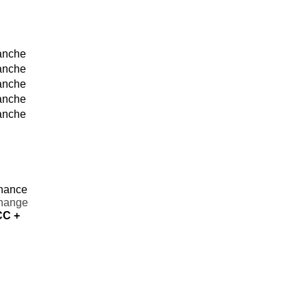
anche
anche
anche
anche
anche
chance
change
CC +