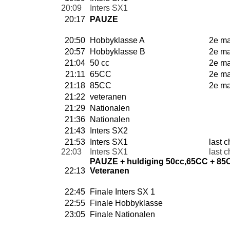
20:09
Inters SX1
20:17
PAUZE
20:50
Hobbyklasse A
2e m
20:57
Hobbyklasse B
2e m
21:04
50 cc
2e m
21:11
65CC
2e m
21:18
85CC
2e m
21:22
veteranen
21:29
Nationalen
21:36
Nationalen
21:43
Inters SX2
21:53
Inters SX1
last 
22:03
Inters SX1
last 
PAUZE + huldiging 50cc,65CC + 85
22:13
Veteranen
22:45
Finale Inters SX 1
22:55
Finale Hobbyklasse
23:05
Finale Nationalen