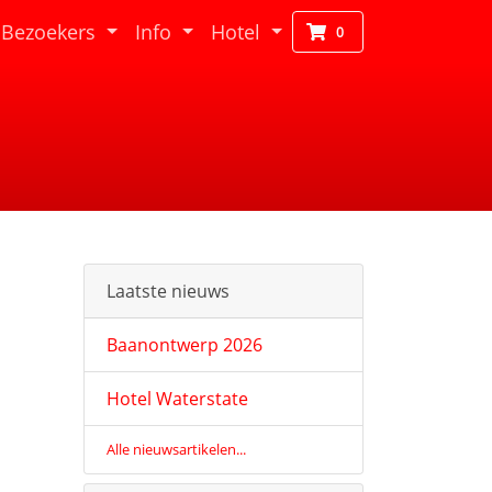
Bezoekers
Info
Hotel
0
Laatste nieuws
Baanontwerp 2026
Hotel Waterstate
Alle nieuwsartikelen...